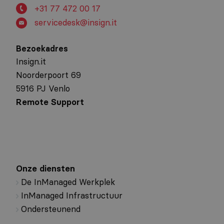
+31 77 472 00 17
servicedesk@insign.it
Bezoekadres
Insign.it
Noorderpoort 69
5916 PJ Venlo
Remote Support
Onze diensten
De InManaged Werkplek
InManaged Infrastructuur
Ondersteunend