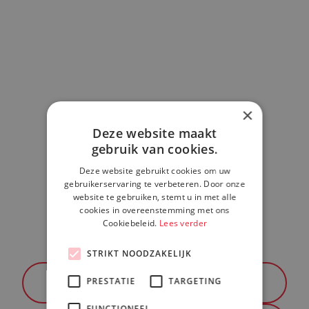
donderdag 24 juli 2025
×
Deze website maakt
gebruik van cookies.
Deze website gebruikt cookies om uw
gebruikerservaring te verbeteren. Door onze
website te gebruiken, stemt u in met alle
NIEUWS
cookies in overeenstemming met ons
Cookiebeleid.
Lees verder
Release van vSphere 9.0 en wijzigingen
1
8
woensdag 9 juli 2025
STRIKT NOODZAKELIJK
PRESTATIE
Vorige pagina
TARGETING
FUNCTIONEEL