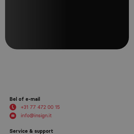
Meld je aan
Bel of e-mail
+31 77 472 00 15
info@insign.it
Service & support