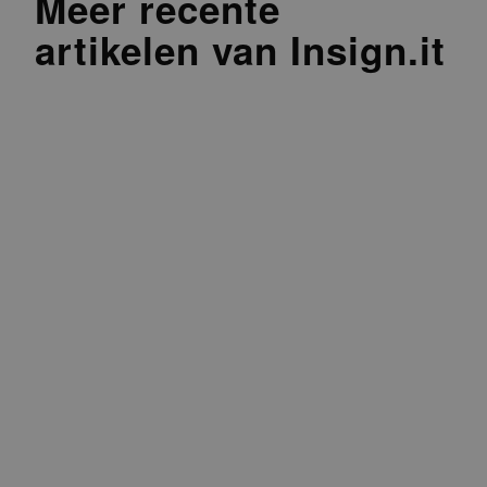
Meer recente
artikelen van Insign.it
BLOG, NIEUWS
Beveiligingstip: controleer je
browserextensies!