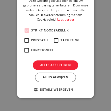
Deze website gebruikt cookies om uw
gebruikerservaring te verbeteren. Door onze
website te gebruiken, stemt u in met alle
cookies in overeenstemming met ons
Cookiebeleid.
Lees verder
STRIKT NOODZAKELIJK
PRESTATIE
TARGETING
 is in staat om in het volledige IT-proces te
FUNCTIONEEL
unen, van begin tot eind. Wij waarborgen
eit, kwaliteit en efficiëntie die van een
ALLES ACCEPTEREN
dig IT-dienstverlener verwacht mag
ALLES AFWIJZEN
DETAILS WEERGEVEN
sultancy & Advies
ign & Implementatie
eer & Support