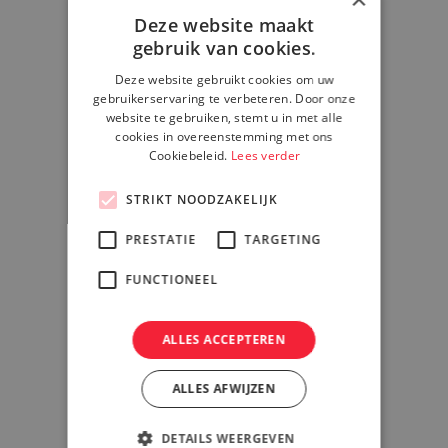
Deze website maakt
gebruik van cookies.
Deze website gebruikt cookies om uw
gebruikerservaring te verbeteren. Door onze
website te gebruiken, stemt u in met alle
Meer weten ove
cookies in overeenstemming met ons
Cookiebeleid.
Insign.it?
Lees verder
STRIKT NOODZAKELIJK
PRESTATIE
TARGETING
Neem vrijblijvend contact met ons 
om samen alle mogelijkheden te
FUNCTIONEEL
bespreken.
ALLES ACCEPTEREN
Bel ons op +31 77 472 00 15
ALLES AFWIJZEN
Mail ons op info@insign.it
DETAILS WEERGEVEN