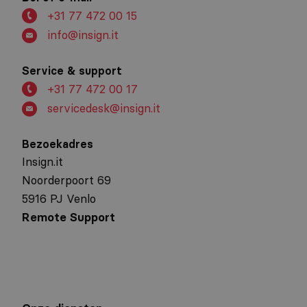
+31 77 472 00 15
info@insign.it
Service & support
+31 77 472 00 17
servicedesk@insign.it
Bezoekadres
Insign.it
Noorderpoort 69
5916 PJ Venlo
Remote Support