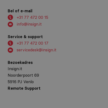
Bel of e-mail
+31 77 472 00 15
info@insign.it
Service & support
+31 77 472 00 17
servicedesk@insign.it
Bezoekadres
Insign.it
Noorderpoort 69
5916 PJ Venlo
Remote Support