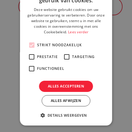
gebruik van cookies.
Volgende pagina
Deze website gebruikt cookies om uw
gebruikerservaring te verbeteren. Door onze
website te gebruiken, stemt u in met alle
cookies in overeenstemming met ons
Cookiebeleid.
Lees verder
STRIKT NOODZAKELIJK
PRESTATIE
TARGETING
FUNCTIONEEL
 is in staat om in het volledige IT-proces te
unen, van begin tot eind. Wij waarborgen
ALLES ACCEPTEREN
eit, kwaliteit en efficiëntie die van een
ALLES AFWIJZEN
dig IT-dienstverlener verwacht mag
DETAILS WEERGEVEN
sultancy & Advies