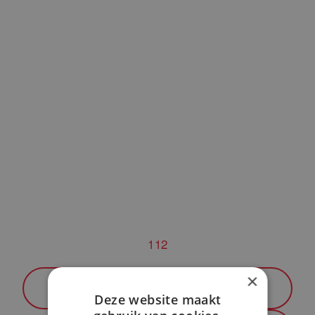
oplossing bij Promeetec
CASE, NIEUWS
JVH gaming & entertainment succesvol
1
12
naar de cloud gebracht door Insign.it
×
Vorige pagina
Deze website maakt