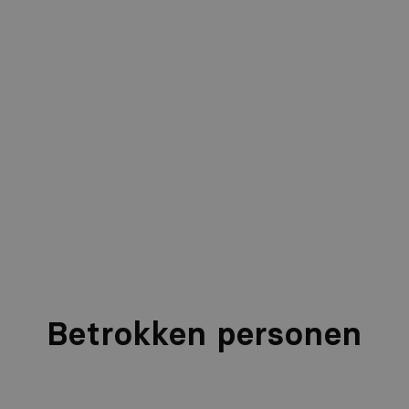
aan de
ze
bedrijfscontinuïteit, gezien dit
zorgt
voor effectieve back-ups en snel
gegevensherstel.
Door gebruik te maken van
NetApp’s
geavanceerde opslagtechnologieën,
zoals
deduplicatie
en data-
tiering
, kan
Promeetec
daarnaa
s
t
vanaf nu
gegevens
nog
efficiënt
er
en kosteneffectie
v
er
beheren
.
Betrokken personen