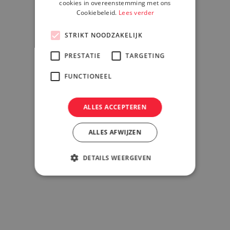
cookies in overeenstemming met ons
Cookiebeleid.
Lees verder
STRIKT NOODZAKELIJK
4. Focus op waarde en impact
PRESTATIE
TARGETING
FUNCTIONEEL
ALLES ACCEPTEREN
ALLES AFWIJZEN
DETAILS WEERGEVEN
“Leven toevoegen aan de dagen, waar
vaak geen dagen meer kunnen worden toegevoegd
aan het leven”.