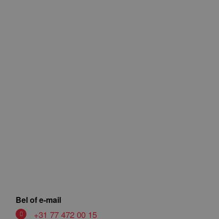
077 472 00 15
info@insign.it
Bel of e-mail
+31 77 472 00 15