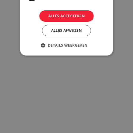
eer & Support
ALLES ACCEPTEREN
ALLES AFWIJZEN
DETAILS WEERGEVEN
Meer weten over