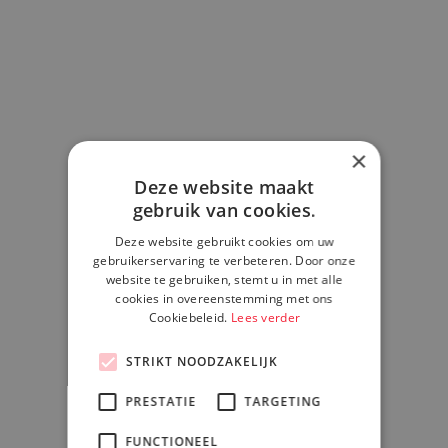
donderdag 5 oktober 2023
×
Deze website maakt
gebruik van cookies.
 is in staat om in het volledige IT-proces te
Deze website gebruikt cookies om uw
unen, van begin tot eind. Wij waarborgen
gebruikerservaring te verbeteren. Door onze
website te gebruiken, stemt u in met alle
eit, kwaliteit en efficiëntie die van een
cookies in overeenstemming met ons
dig IT-dienstverlener verwacht mag
Cookiebeleid.
Lees verder
STRIKT NOODZAKELIJK
sultancy & Advies
PRESTATIE
TARGETING
ign & Implementatie
FUNCTIONEEL