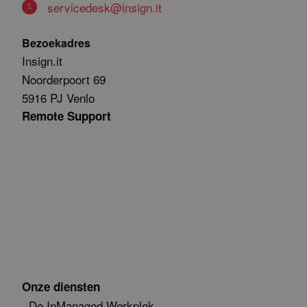
servicedesk@insign.it
Bezoekadres
Insign.it
Noorderpoort 69
5916 PJ Venlo
Remote Support
Onze diensten
De InManaged Werkplek