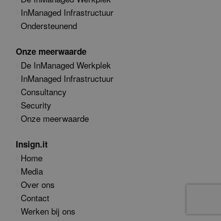
InManaged Infrastructuur
Ondersteunend
Onze meerwaarde
De InManaged Werkplek
InManaged Infrastructuur
Consultancy
Security
Onze meerwaarde
Insign.it
Home
Media
Over ons
Contact
Werken bij ons