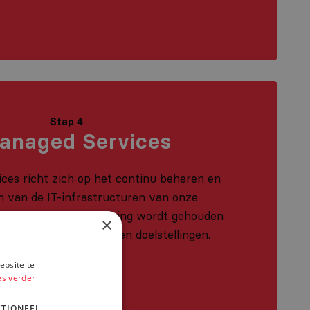
Stap 4
anaged Services
ces richt zich op het continu beheren en
 van de IT-infrastructuren van onze
waarbij er altijd rekening wordt gehouden
×
specifieke behoeftes en doelstellingen.
ebsite te
es verder
TIONEEL