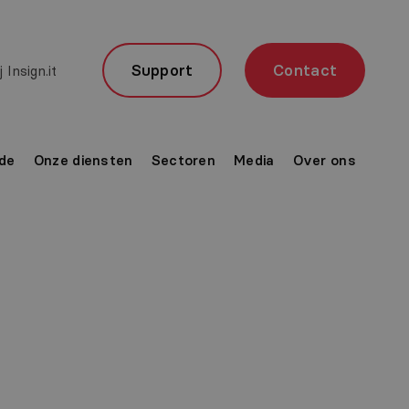
Support
Contact
 Insign.it
de
Onze diensten
Sectoren
Media
Over ons
jze
satie in de IT-branche kan onze kennis en kunde in
orden ingezet: van ontwerp tot levering en van