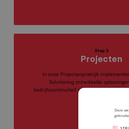
Stap 3
Projecten
In onze Projectenpraktijk implemente
Solutioning ontwikkelde oplossingen
bedrijfscontinuïteit van onze opdrachtgeve
Deze web
gebruike
STR