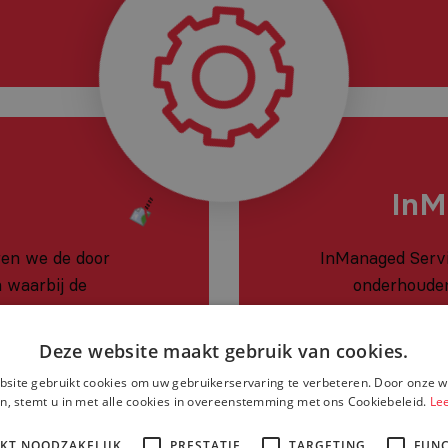
InM
ren we de door
InManaged Servi
 waarbij de
onderhouden
rs centraal staan.
opdrachtgevers, 
met eventuele 
Deze website maakt gebruik van cookies.
site gebruikt cookies om uw gebruikerservaring te verbeteren. Door onze w
n, stemt u in met alle cookies in overeenstemming met ons Cookiebeleid.
Le
IKT NOODZAKELIJK
PRESTATIE
TARGETING
FUNC