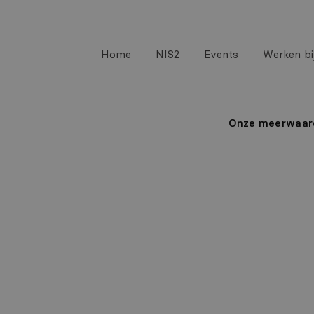
Home
NIS2
Events
Werken bij
Onze meerwaar
Werkwi
Als toonaangevende organi
elke fase van het proces w