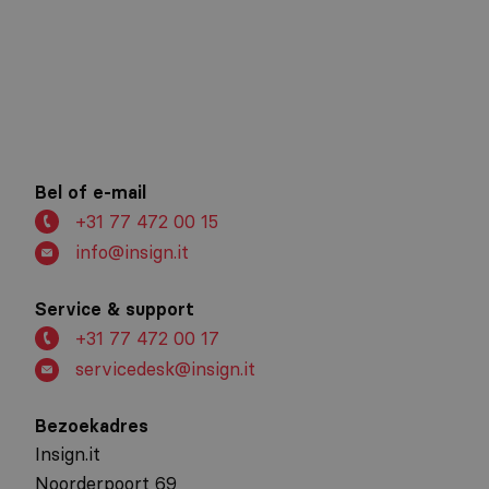
CASE, GOVERNMENT, NIEUWS
Regio Noord-Limburg kiest voor
moderne, beheerde werkplek
Bel of e-mail
+31 77 472 00 15
info@insign.it
Service & support
+31 77 472 00 17
servicedesk@insign.it
Bezoekadres
Insign.it
Noorderpoort 69