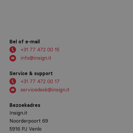
Bel of e-mail
+31 77 472 00 15
info@insign.it
Service & support
+31 77 472 00 17
servicedesk@insign.it
Bezoekadres
Insign.it
Noorderpoort 69
5916 PJ Venlo