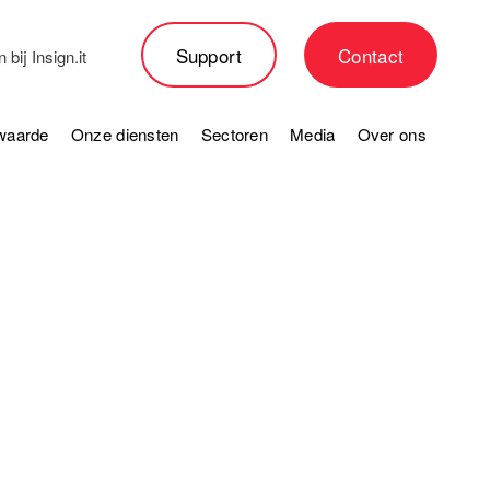
Support
Contact
bij Insign.it
waarde
Onze diensten
Sectoren
Media
Over ons