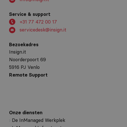
Service & support
+31 77 472 00 17
servicedesk@insign.it
Bezoekadres
Insign.it
Noorderpoort 69
5916 PJ Venlo
Remote Support
Onze diensten
De InManaged Werkplek