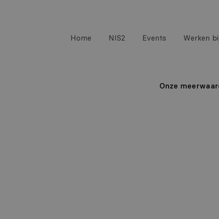
Home
NIS2
Events
Werken bij
Onze meerwaar
InMan
Monito