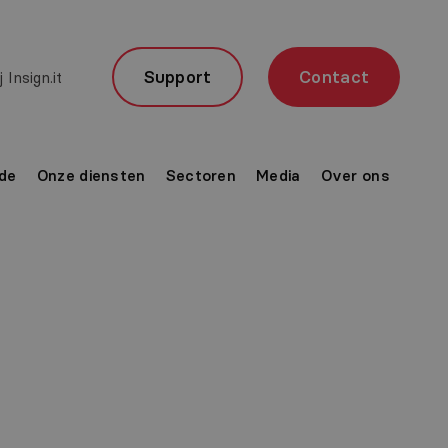
Support
Contact
 Insign.it
de
Onze diensten
Sectoren
Media
Over ons
aged
ring