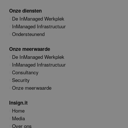
Onze diensten
De InManaged Werkplek
InManaged Infrastructuur
Ondersteunend
Onze meerwaarde
De InManaged Werkplek
InManaged Infrastructuur
Consultancy
Security
Onze meerwaarde
Insign.it
Home
Media
Over ons