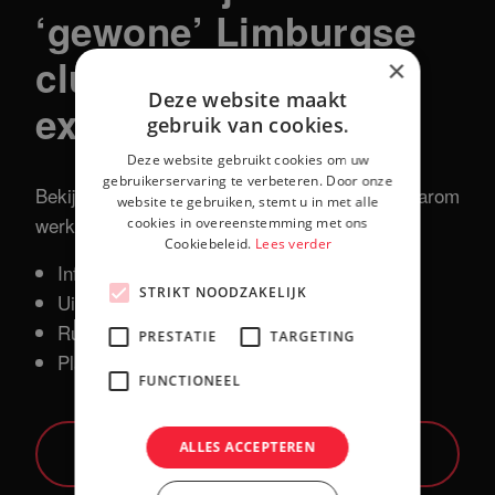
‘gewone’ Limburgse
club met ‘speciale’
×
Deze website maakt
expertise? Dat kan!
gebruik van cookies.
Deze website gebruikt cookies om uw
gebruikerservaring te verbeteren. Door onze
Bekijk onze Werkenbij website om te lezen waarom
website te gebruiken, stemt u in met alle
werken bij Insign.it zo speciaal is!
cookies in overeenstemming met ons
Cookiebeleid.
Lees verder
Informele werksfeer
STRIKT NOODZAKELIJK
Uitstekende arbeidsvoorwaarden
Ruimte voor persoonlijke ontwikkeling
PRESTATIE
TARGETING
Platte organisatie met zeer korte lijnen
FUNCTIONEEL
ALLES ACCEPTEREN
Bekijk onze Werkenbij website