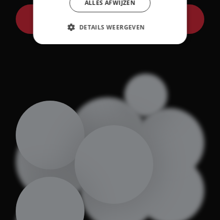
ALLES AFWIJZEN
Bekijk toekomstige collega's
DETAILS WEERGEVEN