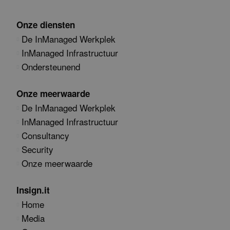
Onze diensten
De InManaged Werkplek
InManaged Infrastructuur
Ondersteunend
Onze meerwaarde
De InManaged Werkplek
InManaged Infrastructuur
Consultancy
Security
Onze meerwaarde
Insign.it
Home
Media