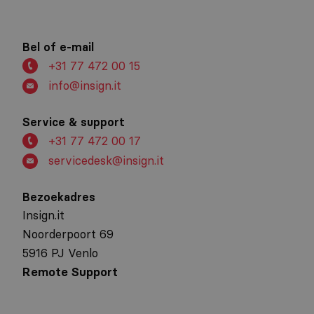
Regio Noord-Limburg kiest voor
moderne, beheerde werkplek
Bel of e-mail
+31 77 472 00 15
info@insign.it
Service & support
+31 77 472 00 17
servicedesk@insign.it
Bezoekadres
Insign.it
Noorderpoort 69
5916 PJ Venlo
Remote Support