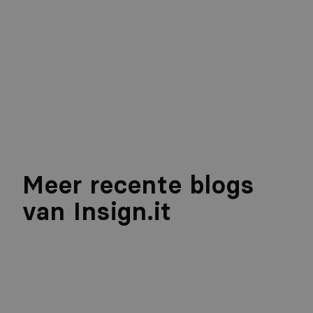
077 472 00 15
info@insign.it
Meer recente blogs
van Insign.it