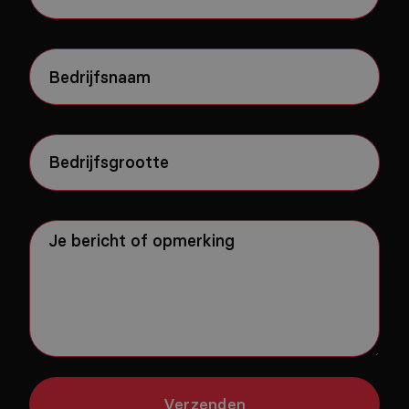
Bedrijfsnaam
(Vereist)
Bedrijfsgrootte
(Vereist)
Je
bericht
of
opmerking
Verzenden